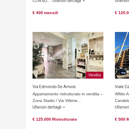
CORSO…
Ulteriori dettagli
Ulterior
€ 400 mensili
€ 120.
Vendita
Via Edmondo De Amicis
Viale C
Appartamento ristrutturato in vendita –
Affitto
Zona Stadio / Via Vittime…
Candela
Ulteriori dettagli
Ulterior
€ 125.000 Ristrutturato
€ 500 M