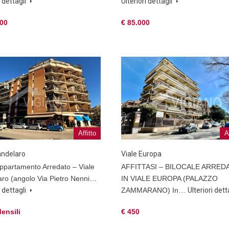
i dettagli
Ulteriori dettagli
000
€ 85.000
Affitto
A
andelaro
Viale Europa
 Appartamento Arredato – Viale
AFFITTASI – BILOCALE ARRED
ro (angolo Via Pietro Nenni…
IN VIALE EUROPA (PALAZZO
i dettagli
ZAMMARANO) In…
Ulteriori dett
ensili
€ 450