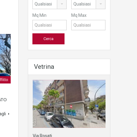
Mq Min
Mq Max
Vetrina
ffitto
ATO
agli
Via Rosati