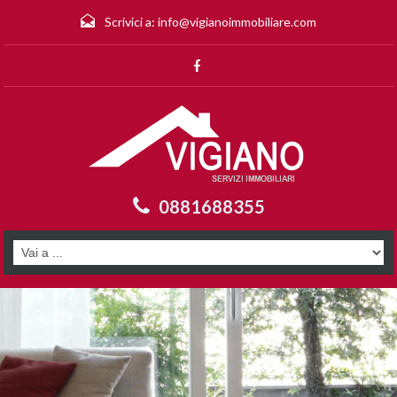
Scrivici a:
info@vigianoimmobiliare.com
0881688355