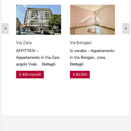
Via Zara
Via Bengasi
Via 
AFFITTASI –
In vendita – Appartamento
Loca
Appartamento in Via Zara
in Via Bengasi, zona…
vend
angolo Viale…
Dettagli
Dettagli
Dett
€ 400 mensili
€ 80.000
€ 