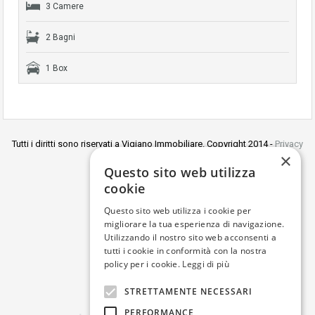
3 Camere
2 Bagni
1 Box
Tutti i diritti sono riservati a Vigiano Immobiliare. Copyright 2014 -
Privacy
×
policy
Questo sito web utilizza
Agenzia Immobiliare Vigiano
cookie
Viale C. Colombo, 41 -
Unica sede
71121 Foggia
Questo sito web utilizza i cookie per
Tel/fax 0881688355
migliorare la tua esperienza di navigazione.
Cell. 3204666920 - 3922605402
Utilizzando il nostro sito web acconsenti a
P. IVA 01681530711
tutti i cookie in conformità con la nostra
policy per i cookie.
Leggi di più
STRETTAMENTE NECESSARI
PERFORMANCE